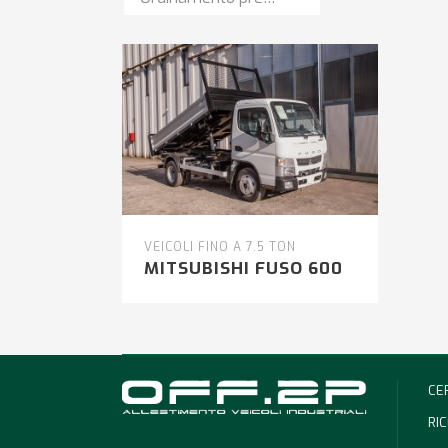
VEICOLI FINO A 7.5 TON
MITSUBISHI FUSO 600
CE
RI