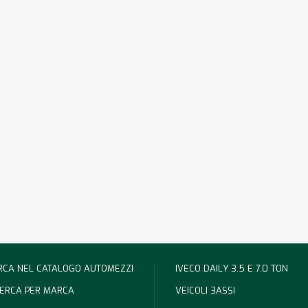
RCA NEL CATALOGO AUTOMEZZI
IVECO DAILY 3.5 E 7.0 TON
CERCA PER MARCA
VEICOLI 3ASSI