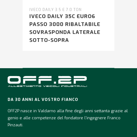
IVECO DAILY 3.5 E 7.0 TON
IVECO DAILY 35C EURO6
PASSO 3000 RIBALTABILE
SOVRASPONDA LATERALE
SOTTO-SOPRA
DA 30 ANNI AL VOSTRO FIANCO
OFF2P nasce in Valdarno alla fine degli anni settanta grazie al
genio e alle competenze del fondatore l'ingegnere Franco
Pinzauti.