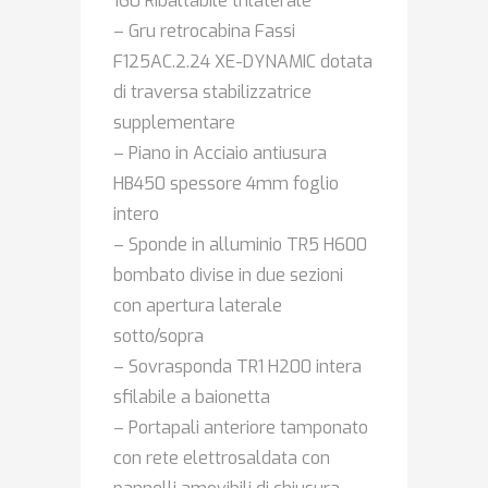
160 Ribaltabile trilaterale
– Gru retrocabina Fassi
F125AC.2.24 XE-DYNAMIC dotata
di traversa stabilizzatrice
supplementare
– Piano in Acciaio antiusura
HB450 spessore 4mm foglio
intero
– Sponde in alluminio TR5 H600
bombato divise in due sezioni
con apertura laterale
sotto/sopra
– Sovrasponda TR1 H200 intera
sfilabile a baionetta
– Portapali anteriore tamponato
con rete elettrosaldata con