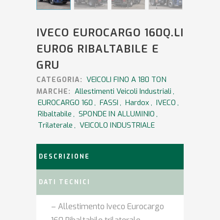
IVECO EUROCARGO 160Q.LI
EURO6 RIBALTABILE E
GRU
VEICOLI FINO A 180 TON
CATEGORIA:
Allestimenti Veicoli Industriali
,
MARCHE:
EUROCARGO 160
,
FASSI
,
Hardox
,
IVECO
,
Ribaltabile
,
SPONDE IN ALLUMINIO
,
Trilaterale
,
VEICOLO INDUSTRIALE
DESCRIZIONE
DATI TECNICI
– Allestimento Iveco Eurocargo