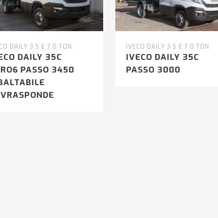
CO DAILY 3.5 E 7.0 TON
IVECO DAILY 3.5 E 7.0 TON
ECO DAILY 35C
IVECO DAILY 35C
RO6 PASSO 3450
PASSO 3000
BALTABILE
OVRASPONDE