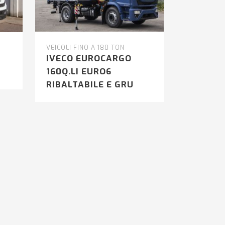
VEICOLI FINO A 180 TON
IVECO EUROCARGO
160Q.LI EURO6
RIBALTABILE E GRU