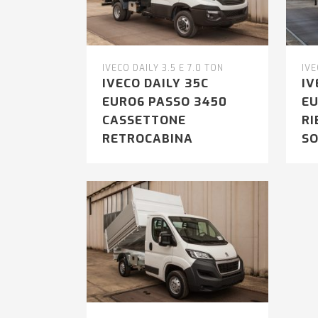
IVECO DAILY 3.5 E 7.0 TON
IVE
IVECO DAILY 35C
IV
EURO6 PASSO 3450
EU
CASSETTONE
RI
RETROCABINA
S