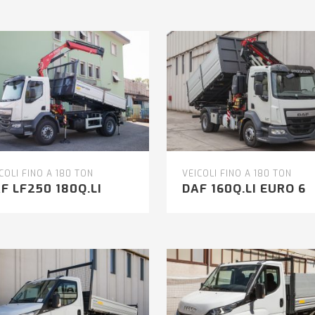
COLI FINO A 180 TON
VEICOLI FINO A 180 TON
F LF250 180Q.LI
DAF 160Q.LI EURO 6