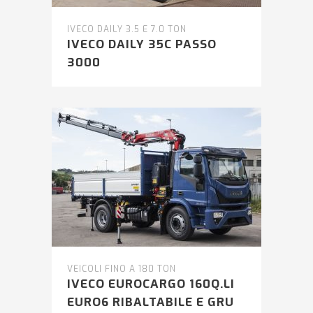
IVECO DAILY 3.5 E 7.0 TON
IVECO DAILY 35C PASSO
3000
VEICOLI FINO A 180 TON
IVECO EUROCARGO 160Q.LI
EURO6 RIBALTABILE E GRU