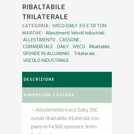
RIBALTABILE
TRILATERALE
IVECO DAILY 3.5 E 7.0 TON
CATEGORIA:
Allestimenti Veicoli Industriali
,
MARCHE:
ALLESTIMENTO
,
CASSONE
,
COMMERCIALE
,
DAILY
,
IVECO
,
Ribaltabile
,
SPONDE IN ALLUMINIO
,
Trilaterale
,
VEICOLO INDUSTRIALE
DESCRIZIONE
DIMENSIONI CASSONE
– Allestimento Iveco Daily 35C
euro6 ribaltabile trilaterale con
piano in Fe360 spessore 3mm